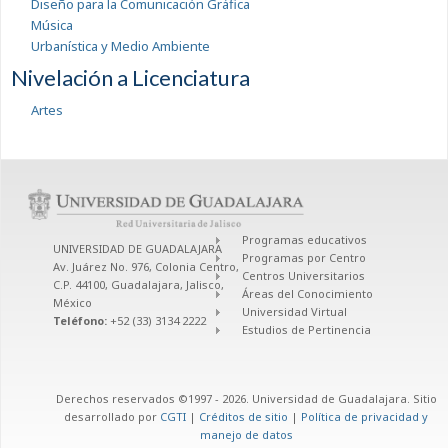
Diseño para la Comunicación Gráfica
Música
Urbanística y Medio Ambiente
Nivelación a Licenciatura
Artes
Programas educativos
UNIVERSIDAD DE GUADALAJARA
Programas por Centro
Av. Juárez No. 976, Colonia Centro,
Centros Universitarios
C.P. 44100, Guadalajara, Jalisco,
Áreas del Conocimiento
México
Universidad Virtual
Teléfono:
+52 (33) 3134 2222
Estudios de Pertinencia
Derechos reservados ©1997 - 2026. Universidad de Guadalajara. Sitio
desarrollado por
CGTI
|
Créditos de sitio
|
Política de privacidad y
manejo de datos