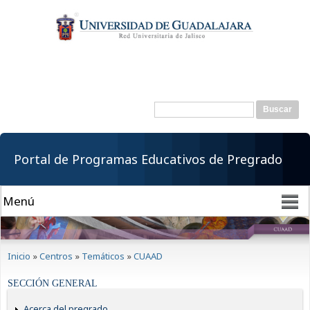
Pasar al
contenido
principal
Buscar
Formulario de
búsqueda
Portal de Programas Educativos de Pregrado
Se encuentra usted aquí
Inicio
»
Centros
»
Temáticos
»
CUAAD
SECCIÓN GENERAL
Acerca del pregrado