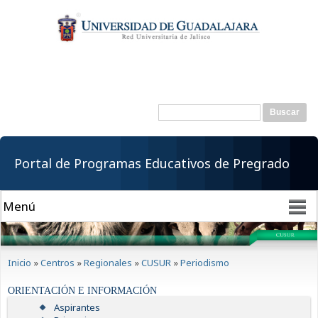
Pasar al
contenido
principal
Buscar
Formulario de
búsqueda
Portal de Programas Educativos de Pregrado
Se encuentra usted aquí
Inicio
»
Centros
»
Regionales
»
CUSUR
»
Periodismo
ORIENTACIÓN E INFORMACIÓN
Aspirantes