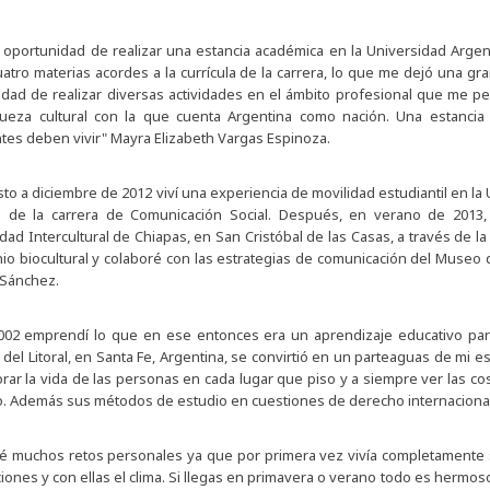
 oportunidad de realizar una estancia académica en la Universidad Argen
atro materias acordes a la currícula de la carrera, lo que me dejó una gra
dad de realizar diversas actividades en el ámbito profesional que me pe
queza cultural con la que cuenta Argentina como nación. Una estancia
tes deben vivir" Mayra Elizabeth Vargas Espinoza.
to a diciembre de 2012 viví una experiencia de movilidad estudiantil en 
s de la carrera de Comunicación Social. Después, en verano de 2013, 
dad Intercultural de Chiapas, en San Cristóbal de las Casas, a través de 
io biocultural y colaboré con las estrategias de comunicación del Museo 
 Sánchez.
2002 emprendí lo que en ese entonces era un aprendizaje educativo par
 del Litoral, en Santa Fe, Argentina, se convirtió en un parteaguas de mi es
rar la vida de las personas en cada lugar que piso y a siempre ver las co
 Además sus métodos de estudio en cuestiones de derecho internacional y
té muchos retos personales ya que por primera vez vivía completamente 
ciones y con ellas el clima. Si llegas en primavera o verano todo es hermo