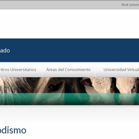
Red univer
Pasar al
contenido
principal
rado
ntros Universitarios
Áreas del Conocimiento
Universidad Virtual
odismo