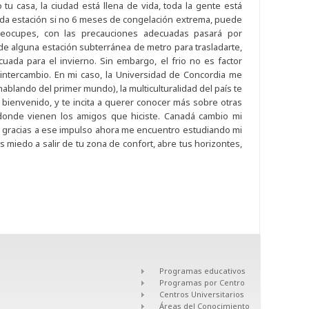
 tu casa, la ciudad está llena de vida, toda la gente está
bida estación si no 6 meses de congelación extrema, puede
reocupes, con las precauciones adecuadas pasará por
de alguna estación subterránea de metro para trasladarte,
ada para el invierno. Sin embargo, el frio no es factor
intercambio. En mi caso, la Universidad de Concordia me
blando del primer mundo), la multiculturalidad del país te
ienvenido, y te incita a querer conocer más sobre otras
 donde vienen los amigos que hiciste. Canadá cambio mi
y gracias a ese impulso ahora me encuentro estudiando mi
s miedo a salir de tu zona de confort, abre tus horizontes,
Programas educativos
Programas por Centro
Centros Universitarios
Áreas del Conocimiento