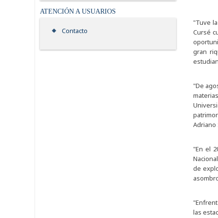
ATENCIÓN A USUARIOS
"Tuve la
Contacto
Cursé cu
oportuni
gran ri
estudian
"De agos
materia
Universi
patrimon
Adriano
"En el 
Nacional
de explo
asombro.
"Enfren
las esta