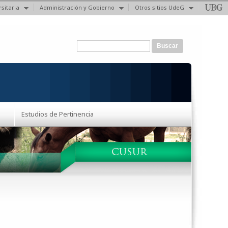
sitaria
Administración y Gobierno
Otros sitios UdeG
Formulario de búsqueda
Buscar
Estudios de Pertinencia