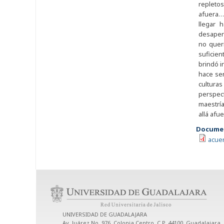
repletos
afuera….
llegar 
desaperc
no quer
suficie
brindó i
hace se
cultura
perspect
maestría
allá afu
Documen
acue
UNIVERSIDAD DE GUADALAJARA
Av. Juárez No. 976, Colonia Centro, C.P. 44100, Guadalajara, 