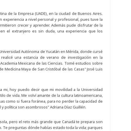
tina de la Empresa (UADE), en la ciudad de Buenos Aires.
n experiencia a nivel personal y profesional, pues tuve la
rmitieron crecer y aprender. Además pude disfrutar de la
 en el extranjero es sin duda, una experiencia que los
la Universidad Autónoma de Yucatán en Mérida, donde cursé
realicé una estancia de verano de investigación en la
la Academia Mexicana de las Ciencias. Tomé estudios sobre
de Medicina Maya de San Cristóbal de las Casas" José Luis
a mi, hoy puedo decir que mi movilidad a la Universidad
tilo de vida. Me volví amante de la cultura latinoamericana,
sas como si fuera foránea, para no perder la capacidad de
 política son asombrosos" Adriana Díaz Guillén.
sola, pero el reto más grande que Canadá te prepara son
so. Te preguntas dónde habías estado toda la vida; parques