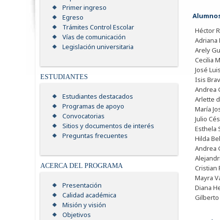
Primer ingreso
Alumnos
Egreso
Trámites Control Escolar
Héctor R
Vías de comunicación
Adriana 
Legislación universitaria
Arely Gu
Cecilia 
José Lui
ESTUDIANTES
Isis Bra
Andrea 
Estudiantes destacados
Arlette 
Programas de apoyo
María Jo
Convocatorias
Julio Cé
Sitios y documentos de interés
Esthela 
Preguntas frecuentes
Hilda Be
Andrea G
Alejandr
ACERCA DEL PROGRAMA
Cristian
Mayra Va
Presentación
Diana H
Calidad académica
Gilberto
Misión y visión
Objetivos