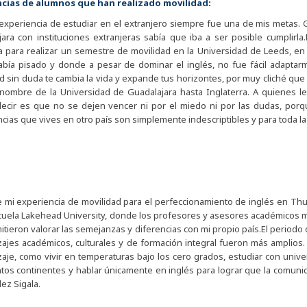
ncias de alumnos que han realizado movilidad:
a experiencia de estudiar en el extranjero siempre fue una de mis metas. 
ara con instituciones extranjeras sabía que iba a ser posible cumplirla
 para realizar un semestre de movilidad en la Universidad de Leeds, en 
bía pisado y donde a pesar de dominar el inglés, no fue fácil adaptarm
d sin duda te cambia la vida y expande tus horizontes, por muy cliché que
 nombre de la Universidad de Guadalajara hasta Inglaterra. A quienes le
ecir es que no se dejen vencer ni por el miedo ni por las dudas, por
cias que vives en otro país son simplemente indescriptibles y para toda la
 mi experiencia de movilidad para el perfeccionamiento de inglés en Thu
scuela Lakehead University, donde los profesores y asesores académicos
tieron valorar las semejanzas y diferencias con mi propio país.El periodo 
ajes académicos, culturales y de formación integral fueron más amplios
aje, como vivir en temperaturas bajo los cero grados, estudiar con univer
ntos continentes y hablar únicamente en inglés para lograr que la comun
ez Sigala.