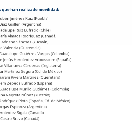
 que han realizado movilidad:
ubén Jiménez Ruiz (Puebla)
Díaz Guillén (Argentina)
adalupe Ruiz Eufracio (Chile)
María Almada Rodríguez (Canadá)
s Adriano Sánchez (Yucatán)
vo Valencia (Guatemala)
Guadalupe Gutiérrez Vargas (Colombia)
de Jesús Hernández Arboissiere (España)
sé Villanueva Cárdenas (Inglaterra)
sar Martínez Segura (Cd. de México)
Sarahí Rivera Martínez (Querétaro)
lem Zepeda Eufracio (España)
uadalupe Murillo Gutiérrez (Colombia)
ina Negrete Núñez (Yucatán)
 Rodríguez Pinto (España, Cd. de México)
rgas Espinoza (Argentina)
ernández Sigala (Canadá)
 Castro Bravo (Canadá)