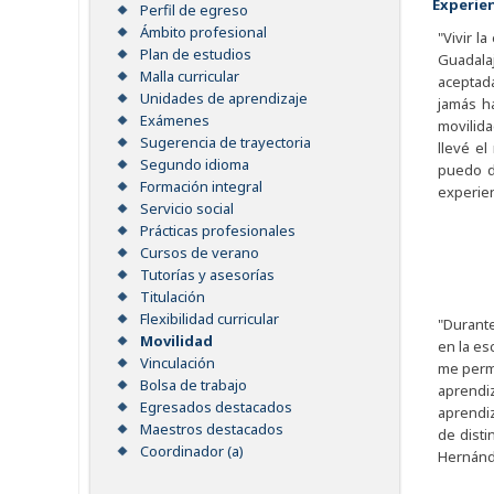
Experie
Perfil de egreso
Ámbito profesional
"Vivir l
Plan de estudios
Guadalaj
Malla curricular
aceptada
Unidades de aprendizaje
jamás ha
Exámenes
movilida
Sugerencia de trayectoria
llevé el
Segundo idioma
puedo d
Formación integral
experien
Servicio social
Prácticas profesionales
Cursos de verano
Tutorías y asesorías
Titulación
Flexibilidad curricular
"Durante
Movilidad
en la e
Vinculación
me permi
Bolsa de trabajo
aprendiz
Egresados destacados
aprendiz
Maestros destacados
de disti
Coordinador (a)
Hernánd