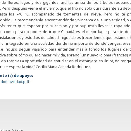
 de flores, lagos y ríos gigantes, ardillas arriba de los árboles rodeando
 Pero después viene el invierno, que el frio no solo dura durante su de
hasta los -40 °C, acompañado de tormentas de nieve. Pero no te p
ibido. Es recomendable encontrar dónde vivir cerca de la universidad, o 
rás tener que esperar por tu camión y por supuesto llevar la ropa adecu
nte como para no poder decir que Canadá es el mejor lugar para irte de 
nstalaciones y estudios de calidad inigualables (recordemos que estamos ha
ntir integrado en una sociedad donde no importa de dónde vengas, eres b
s e incluso seguir viajando para entender más a fondo los lugares de
iva sobre cómo quiero hacer mi vida, aprendí un nuevo idioma (francés) 
 en Francia.La oportunidad de estudiar en el extranjero es única, no tenga
era te espera la vida" Cecilia María Almada Rodríguez.
to (s) de apoyo:
rdomovilidad.pdf
Jalisco, México