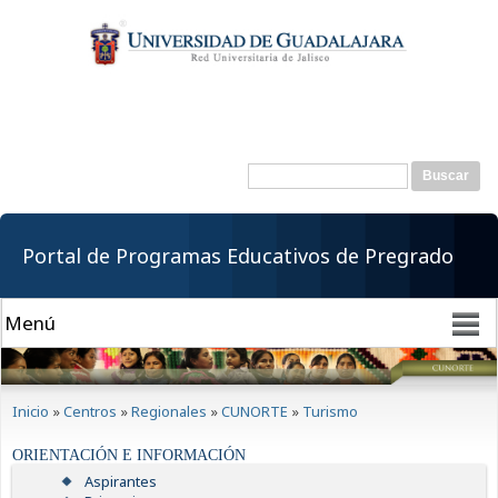
Pasar al
contenido
principal
Buscar
Formulario de
búsqueda
Portal de Programas Educativos de Pregrado
Se encuentra usted aquí
Inicio
»
Centros
»
Regionales
»
CUNORTE
»
Turismo
ORIENTACIÓN E INFORMACIÓN
Aspirantes