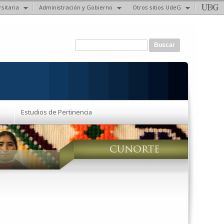
sitaria
Administración y Gobierno
Otros sitios UdeG
Formulario de búsqueda
Buscar
Estudios de Pertinencia