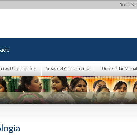
Red univer
Pasar al
contenido
principal
rado
ntros Universitarios
Áreas del Conocimiento
Universidad Virtual
logía