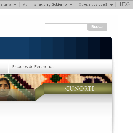
sitaria
Administración y Gobierno
Otros sitios UdeG
Formulario de búsqueda
Buscar
Estudios de Pertinencia