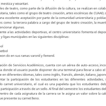
mestiza y wixaritari.
les de teatro, como parte de la difusión de la cultura, se realizan en col
itaria, tales como el grupo de teatro creación, artes escénicas de CUAAD, 
una excelente aceptación por parte de la comunidad universitaria y poblac
les como: la tercera palabra a cargo del grupo de teatro creación, la mue
encionar algunas.
rente a las actividades deportivas, el centro universitario fomenta el dep
 y ligas municipales en las siguientes disciplinas:
l
ol
tbol
n do en sus ramas varonil y femenil.
ación de Servicios Académicos, cuenta con un aérea de auto-acceso, incor
ria donde el usuario puede disponer de una terminal para llevar a cabo e
 en diferentes idiomas, tales como inglés, francés, alemán, italiano, japo
tar la participación de los estudiantes en las diferentes actividades
 carnet universitario, el cual es una papeleta que los estudiantes de
u participación a través de un sello. Al final del semestre los estudiantes
 Dentro de cada asignatura de la carrera se le asigna un valor sobre la cal
e presente su carnet lleno.