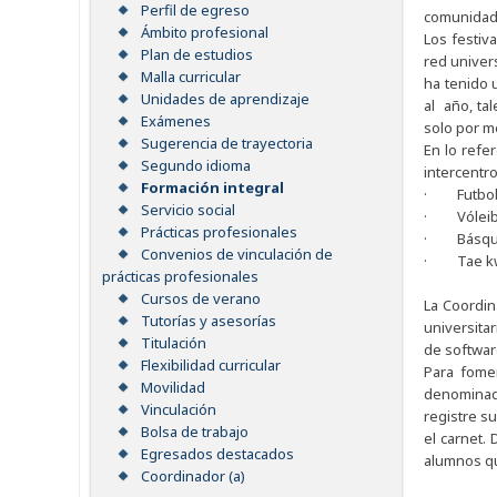
Perfil de egreso
comunidad 
Ámbito profesional
Los festiva
Plan de estudios
red univers
Malla curricular
ha tenido 
Unidades de aprendizaje
al año, ta
Exámenes
solo por m
Sugerencia de trayectoria
En lo refe
Segundo idioma
intercentro
Formación integral
· Futbo
Servicio social
· Vóleib
Prácticas profesionales
· Básque
Convenios de vinculación de
· Tae kwo
prácticas profesionales
Cursos de verano
La Coordin
Tutorías y asesorías
universita
Titulación
de software
Flexibilidad curricular
Para fomen
Movilidad
denominado
Vinculación
registre s
Bolsa de trabajo
el carnet.
Egresados destacados
alumnos qu
Coordinador (a)