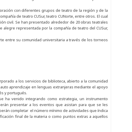
aboración con diferentes grupos de teatro de la región y de la
compañía de teatro CUSur, teatro CUNorte, entre otros. El cual
ión civil. Se han presentado alrededor de 20 obras teatrales
rte alegre representada por la compañía de teatro del CUSur,
orte entre su comunidad universitaria a través de los torneos
porado a los servicios de biblioteca, abierto a la comunidad
l auto aprendizaje en lenguas extranjeras mediante el apoyo
nés y portugués.
, se ha venido integrando como estrategia, un instrumento
berán presentar a los eventos que asistan para que se les
 deberán completar el número mínimo de actividades que índica
ificación final de la materia o como puntos extras a aquellos