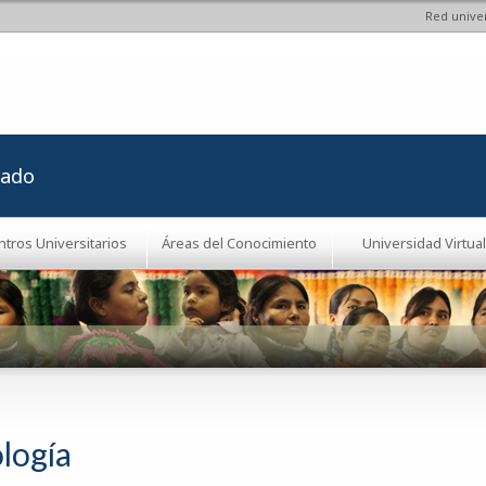
Red univer
Pasar al
contenido
principal
rado
ntros Universitarios
Áreas del Conocimiento
Universidad Virtual
logía