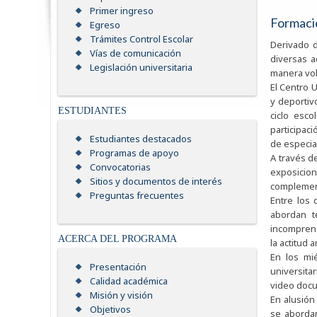
Primer ingreso
Formació
Egreso
Trámites Control Escolar
Derivado d
Vías de comunicación
diversas a
Legislación universitaria
manera vol
El Centro 
y deportiv
ESTUDIANTES
ciclo esco
participac
Estudiantes destacados
de especial
Programas de apoyo
A través d
Convocatorias
exposicion
Sitios y documentos de interés
complementa
Preguntas frecuentes
Entre los 
abordan t
incomprens
ACERCA DEL PROGRAMA
la actitud 
En los mi
Presentación
universitar
Calidad académica
video docu
Misión y visión
En alusión
Objetivos
se abordar