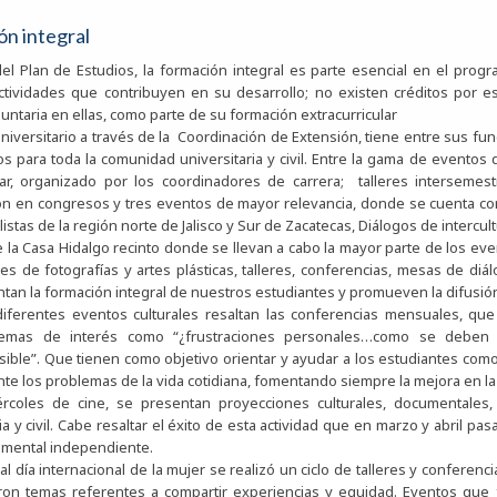
n integral
el Plan de Estudios, la formación integral es parte esencial en el progr
ctividades que contribuyen en su desarrollo; no existen créditos por es
untaria en ellas, como parte de su formación extracurricular
Universitario a través de la Coordinación de Extensión, tiene entre sus fun
os para toda la comunidad universitaria y civil. Entre la gama de eventos 
lar, organizado por los coordinadores de carrera; talleres intersemest
ión en congresos y tres eventos de mayor relevancia, donde se cuenta co
istas de la región norte de Jalisco y Sur de Zacatecas, Diálogos de intercu
e la Casa Hidalgo recinto donde se llevan a cabo la mayor parte de los eve
es de fotografías y artes plásticas, talleres, conferencias, mesas de diá
n la formación integral de nuestros estudiantes y promueven la difusión de
diferentes eventos culturales resaltan las conferencias mensuales, q
emas de interés como “¿frustraciones personales…como se deben de 
ible”. Que tienen como objetivo orientar y ayudar a los estudiantes com
ante los problemas de la vida cotidiana, fomentando siempre la mejora en la 
ércoles de cine, se presentan proyecciones culturales, documentales,
ia y civil. Cabe resaltar el éxito de esta actividad que en marzo y abril 
mental independiente.
 al día internacional de la mujer se realizó un ciclo de talleres y confere
on temas referentes a compartir experiencias y equidad. Eventos que 