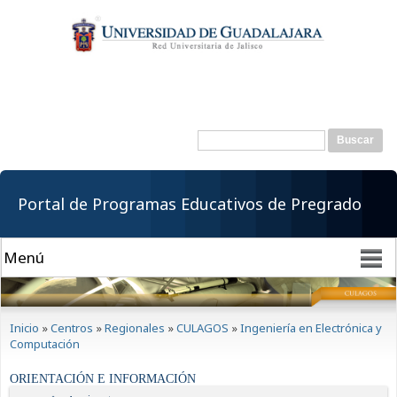
Pasar al
contenido
principal
Buscar
Formulario de
búsqueda
Portal de Programas Educativos de Pregrado
Se encuentra usted aquí
Inicio
»
Centros
»
Regionales
»
CULAGOS
»
Ingeniería en Electrónica y
Computación
ORIENTACIÓN E INFORMACIÓN