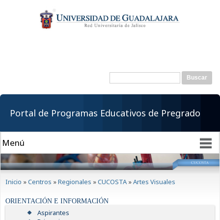
Pasar al
contenido
principal
Buscar
Formulario de
búsqueda
Portal de Programas Educativos de Pregrado
Se encuentra usted aquí
Inicio
»
Centros
»
Regionales
»
CUCOSTA
»
Artes Visuales
ORIENTACIÓN E INFORMACIÓN
Aspirantes