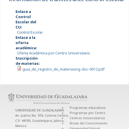
Enlace a
Control
Escolar del
CU:
Control Escolar
Enlace a la
oferta
académica:
Oferta Académica por Centro Universitario
Inscripción
de materias:
guia_de_registro_de_materiasing-doc-0012.pdf
Programas educativos
UNIVERSIDAD DE GUADALAJARA
Programas por Centro
Av. Juárez No. 976, Colonia Centro,
Centros Universitarios
C.P. 44100, Guadalajara, Jalisco,
Áreas del Conocimiento
México
Universidad Virtual