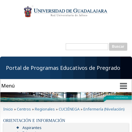
Pasar al
contenido
principal
Buscar
Formulario de
búsqueda
Portal de Programas Educativos de Pregrado
Se encuentra usted aquí
Inicio
»
Centros
»
Regionales
»
CUCIÉNEGA
»
Enfermería (Nivelación)
ORIENTACIÓN E INFORMACIÓN
Aspirantes