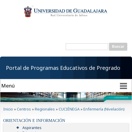
Pasar al
contenido
principal
Buscar
Formulario de
búsqueda
Portal de Programas Educativos de Pregrado
Se encuentra usted aquí
Inicio
»
Centros
»
Regionales
»
CUCIÉNEGA
»
Enfermería (Nivelación)
ORIENTACIÓN E INFORMACIÓN
Aspirantes