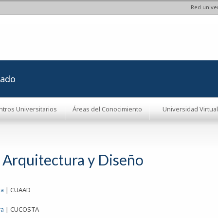
Red univer
Pasar al
contenido
principal
rado
ntros Universitarios
Áreas del Conocimiento
Universidad Virtual
, Arquitectura y Diseño
ra
|
CUAAD
ra
|
CUCOSTA