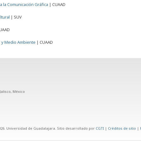
a la Comunicación Gráfica
|
CUAAD
ltural
|
SUV
UAAD
a y Medio Ambiente
|
CUAAD
Jalisco, México
26. Universidad de Guadalajara. Sitio desarrollado por
CGTI
|
Créditos de sitio
|