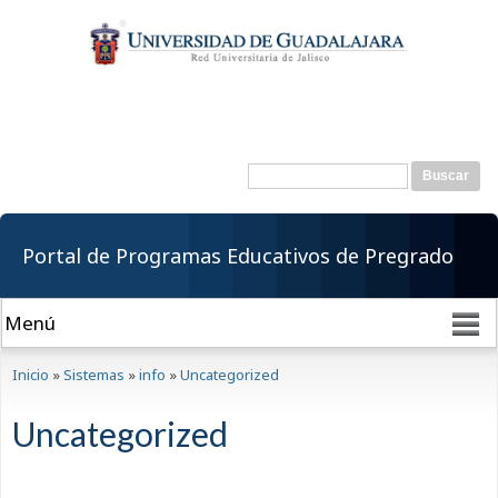
Pasar al
contenido
principal
Buscar
Formulario de
búsqueda
Portal de Programas Educativos de Pregrado
Se encuentra usted aquí
Inicio
»
Sistemas
»
info
»
Uncategorized
Uncategorized