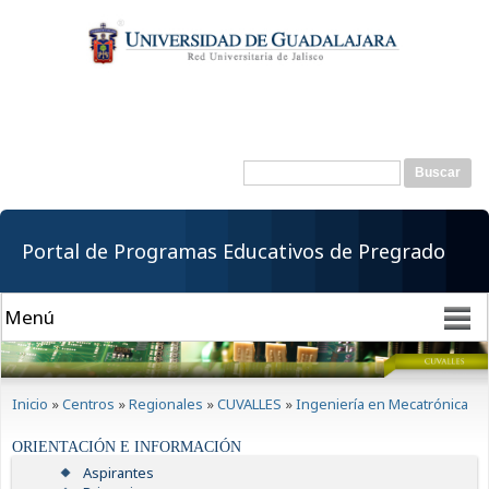
Pasar al
contenido
principal
Buscar
Formulario de
búsqueda
Portal de Programas Educativos de Pregrado
Se encuentra usted aquí
Inicio
»
Centros
»
Regionales
»
CUVALLES
»
Ingeniería en Mecatrónica
ORIENTACIÓN E INFORMACIÓN
Aspirantes