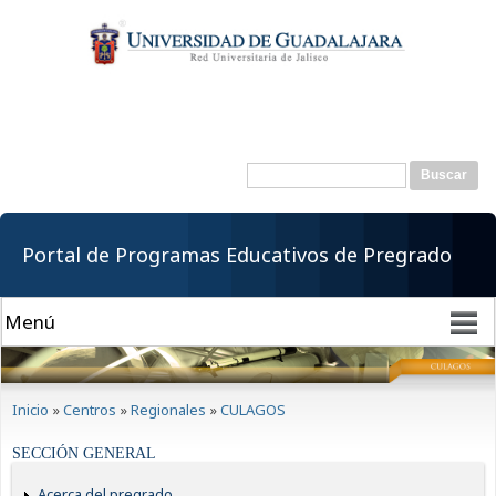
Pasar al
contenido
principal
Buscar
Formulario de
búsqueda
Portal de Programas Educativos de Pregrado
Se encuentra usted aquí
Inicio
»
Centros
»
Regionales
»
CULAGOS
SECCIÓN GENERAL
Acerca del pregrado