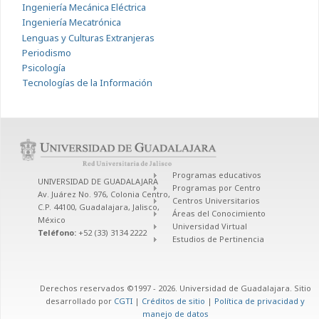
Ingeniería Mecánica Eléctrica
Ingeniería Mecatrónica
Lenguas y Culturas Extranjeras
Periodismo
Psicología
Tecnologías de la Información
Programas educativos
UNIVERSIDAD DE GUADALAJARA
Programas por Centro
Av. Juárez No. 976, Colonia Centro,
Centros Universitarios
C.P. 44100, Guadalajara, Jalisco,
Áreas del Conocimiento
México
Universidad Virtual
Teléfono:
+52 (33) 3134 2222
Estudios de Pertinencia
Derechos reservados ©1997 - 2026. Universidad de Guadalajara. Sitio
desarrollado por
CGTI
|
Créditos de sitio
|
Política de privacidad y
manejo de datos