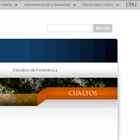
sitaria
Administración y Gobierno
Otros sitios UdeG
Formulario de búsqueda
Buscar
Estudios de Pertinencia