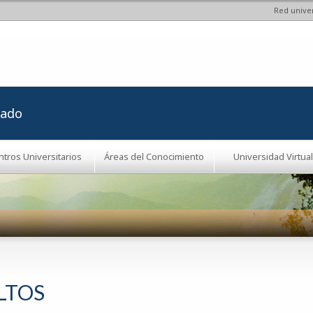
Red univer
Pasar al
contenido
principal
rado
ntros Universitarios
Áreas del Conocimiento
Universidad Virtual
LTOS