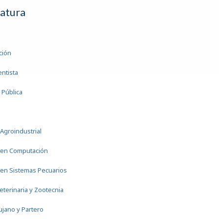
iatura
ción
entista
 Pública
a
 Agroindustrial
 en Computación
 en Sistemas Pecuarios
eterinaria y Zootecnia
ujano y Partero