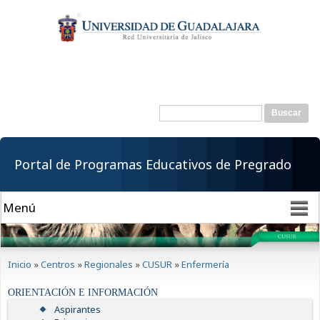
Pasar al
contenido
principal
Buscar
Formulario de
búsqueda
Portal de Programas Educativos de Pregrado
Se encuentra usted aquí
Inicio
»
Centros
»
Regionales
»
CUSUR
»
Enfermería
ORIENTACIÓN E INFORMACIÓN
Aspirantes