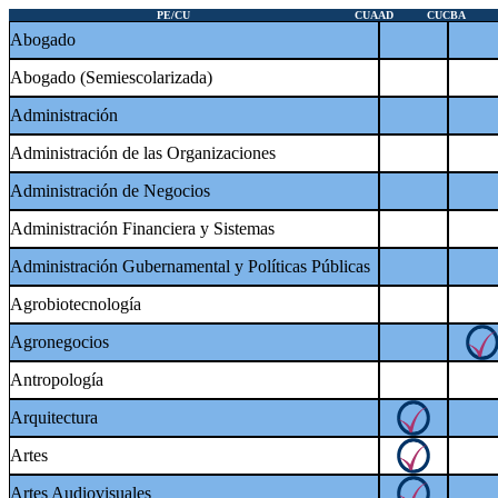
PE/CU
PE/CU
CUAAD
CUAAD
CUCBA
CUCB
Abogado
Abogado (Semiescolarizada)
Administración
Administración de las Organizaciones
Administración de Negocios
Administración Financiera y Sistemas
Administración Gubernamental y Políticas Públicas
Agrobiotecnología
Agronegocios
Antropología
Arquitectura
Artes
Artes Audiovisuales