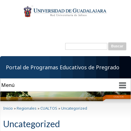
Pasar al
contenido
principal
Buscar
Formulario de
búsqueda
Portal de Programas Educativos de Pregrado
Se encuentra usted aquí
Inicio
»
Regionales
»
CUALTOS
»
Uncategorized
Uncategorized